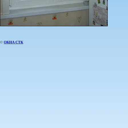
©
ОКНА СТК