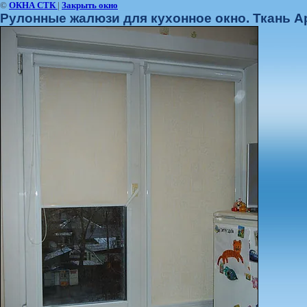
©
ОКНА СТК
|
Закрыть окно
Рулонные жалюзи для кухонное окно. Ткань А